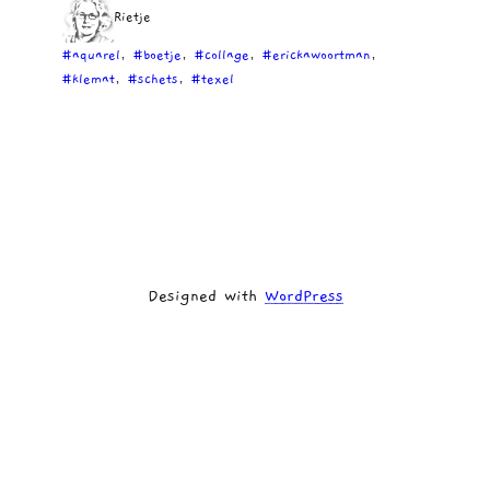
Rietje
#aquarel
, 
#boetje
, 
#collage
, 
#erickawoortman
, 
#klemat
, 
#schets
, 
#texel
Designed with
WordPress