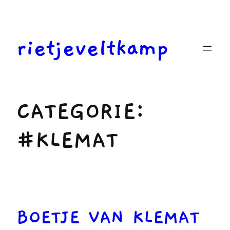
Ga
naar
de
rietjeveltkamp
inhoud
CATEGORIE:
#KLEMAT
BOETJE VAN KLEMAT