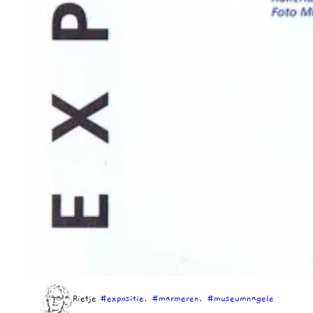
Rietje
#expositie
, 
#marmeren
, 
#museumnagele