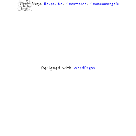
Rietje
#expositie
, 
#marmeren
, 
#museumnagele
Designed with
WordPress