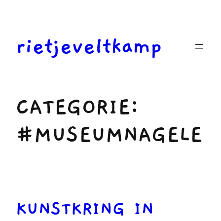
Ga
naar
de
rietjeveltkamp
inhoud
CATEGORIE:
#MUSEUMNAGELE
KUNSTKRING IN