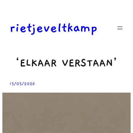
Ga
naar
de
rietjeveltkamp
inhoud
‘ELKAAR VERSTAAN’
15/05/2026