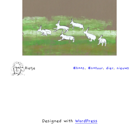
Rietje
#haas
, 
#natuur
, 
dier
, 
nieuws
Designed with
WordPress