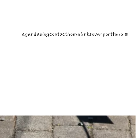
agenda
blog
contact
home
links
over
portfolio