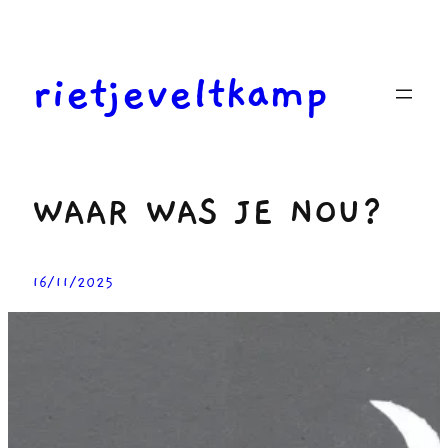
Ga
naar
de
rietjeveltkamp
inhoud
WAAR WAS JE NOU?
16/11/2025