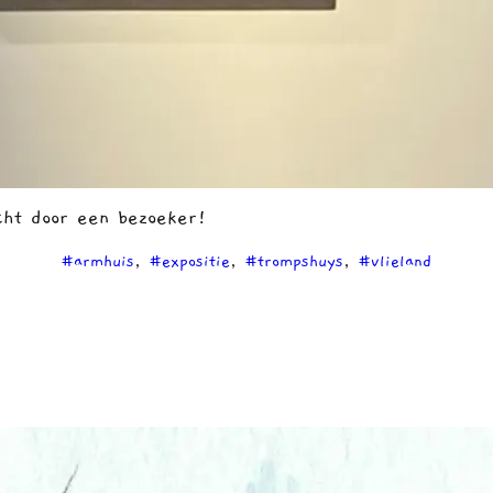
cht door een bezoeker!
#armhuis
, 
#expositie
, 
#trompshuys
, 
#vlieland