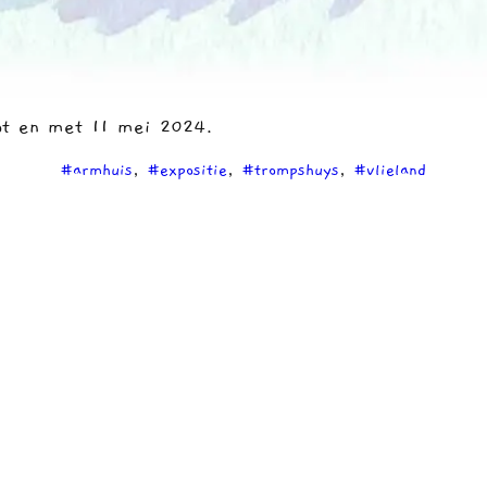
tot en met 11 mei 2024.
#armhuis
, 
#expositie
, 
#trompshuys
, 
#vlieland