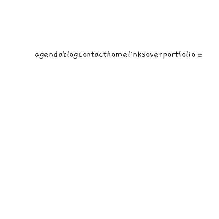
agenda
blog
contact
home
links
over
portfolio