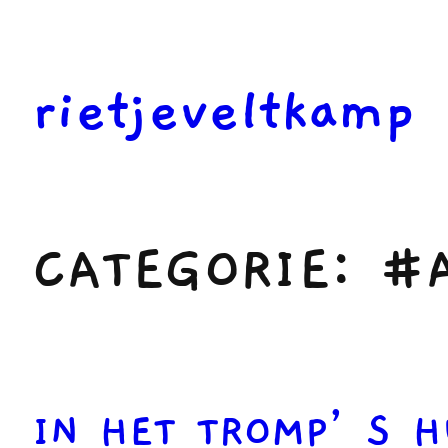
Ga
naar
de
rietjeveltkamp
inhoud
CATEGORIE:
#
IN HET TROMP’S H