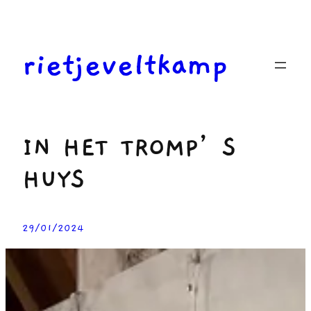
Ga
naar
de
rietjeveltkamp
inhoud
IN HET TROMP’S
HUYS
29/01/2024