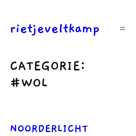
Ga
naar
de
rietjeveltkamp
inhoud
CATEGORIE:
#WOL
NOORDERLICHT